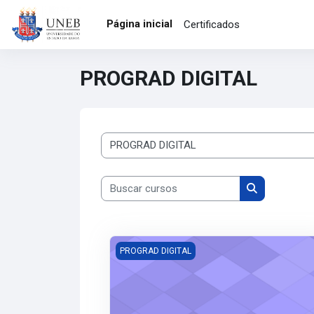
Ir para o conteúdo principal
Página inicial
Certificados
PROGRAD DIGITAL
Categorias de Cursos
Buscar cursos
Buscar curso
2024.2 - Curso Autoinstrucional de Forma
PROGRAD DIGITAL