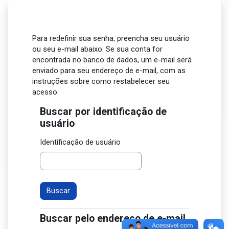
Ir para o conteúdo principal
Para redefinir sua senha, preencha seu usuário
ou seu e-mail abaixo. Se sua conta for
encontrada no banco de dados, um e-mail será
enviado para seu endereço de e-mail, com as
instruções sobre como restabelecer seu
acesso.
Buscar por identificação de
Buscar por identificação de usuário
usuário
Identificação de usuário
Buscar pelo endereço de e-mail
Buscar pelo endereço de e-mail