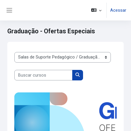
Ir para o conteúdo principal
Acessar
Painel lateral
Graduação - Ofertas Especiais
Categorias de Cursos
Buscar cursos
Buscar cursos