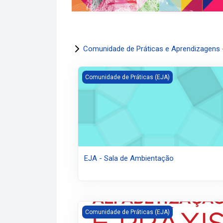
Comunidade de Práticas e Aprendizagens -
EJA - Sala de Ambientação
Comunidade de Práticas (EJA)
EJA - Sala de Ambientação
EJA - Alfabetização e Práxis Pedagógicas
Comunidade de Práticas (EJA)