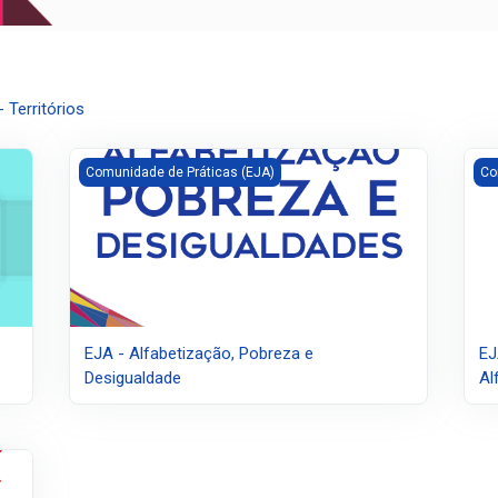
 Territórios
EJA - Alfabetização, Pobreza e Desigualdade
EJA
Comunidade de Práticas (EJA)
Co
EJA - Alfabetização, Pobreza e
EJ
Desigualdade
Al